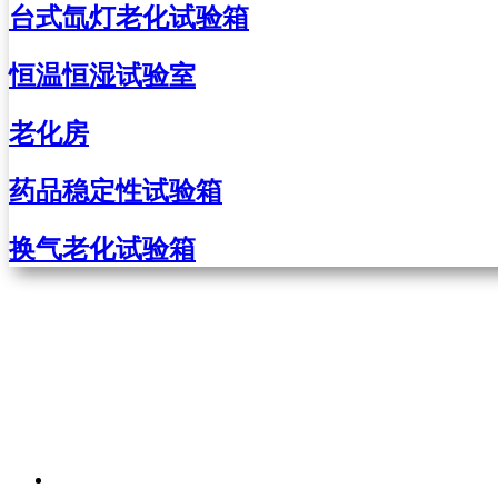
台式氙灯老化试验箱
恒温恒湿试验室
老化房
药品稳定性试验箱
换气老化试验箱