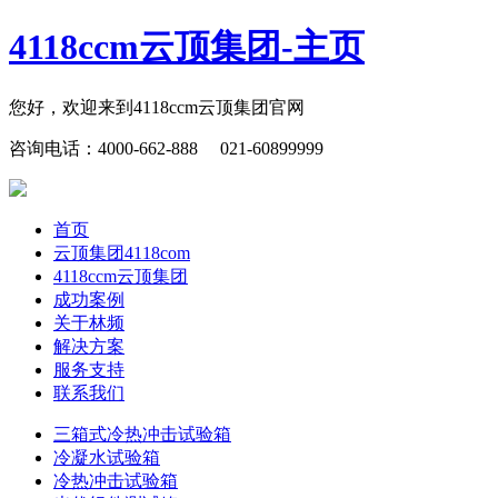
4118ccm云顶集团-主页
您好，欢迎来到4118ccm云顶集团官网
咨询电话：4000-662-888 021-60899999
首页
云顶集团4118com
4118ccm云顶集团
成功案例
关于林频
解决方案
服务支持
联系我们
三箱式冷热冲击试验箱
冷凝水试验箱
冷热冲击试验箱