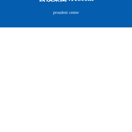
proudent center