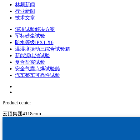
林频新闻
行业新闻
技术文章
深冷试验解决方案
军标砂尘试验
防水等级IPX1-X6
温湿度振动三综合试验箱
新能源电池试验
复合盐雾试验
安全气囊点爆试验舱
汽车整车可靠性试验
Product center
云顶集团4118com