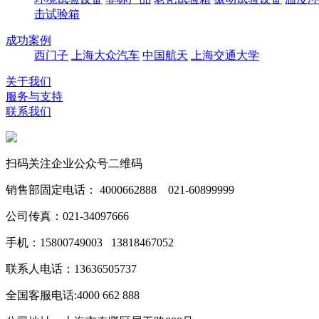
击试验箱
成功案例
西门子
上海大众汽车
中国航天
上海交通大学
关于我们
服务与支持
联系我们
扫码关注企业公众号二维码
销售部固定电话： 4000662888 021-60899999
公司传真：021-34097666
手机：15800749003 13818467052
联系人电话：13636505737
全国客服电话:4000 662 888