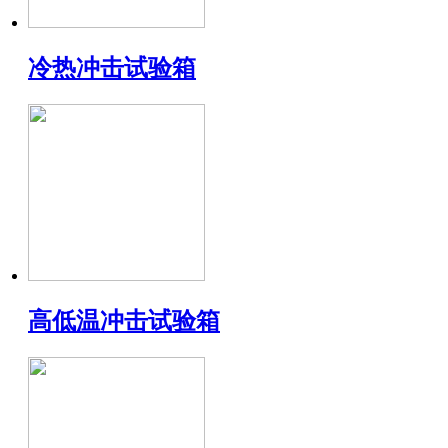
冷热冲击试验箱
高低温冲击试验箱