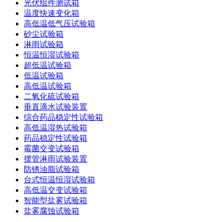
光伏组件测试箱
温度快速变化箱
高低温低气压试验箱
砂尘试验箱
淋雨试验箱
恒温恒湿试验箱
超低温试验箱
低温试验箱
高低温试验箱
二氧化硫试验箱
垂直滴水试验装置
综合药品稳定性试验箱
高低温湿热试验箱
药品稳定性试验箱
霉菌交变试验箱
摆管淋雨试验装置
防锈油脂试验箱
台式恒温恒湿试验箱
高低温交变试验箱
智能型盐雾试验箱
盐雾腐蚀试验箱