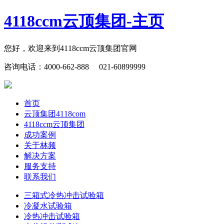
4118ccm云顶集团-主页
您好，欢迎来到4118ccm云顶集团官网
咨询电话：4000-662-888 021-60899999
首页
云顶集团4118com
4118ccm云顶集团
成功案例
关于林频
解决方案
服务支持
联系我们
三箱式冷热冲击试验箱
冷凝水试验箱
冷热冲击试验箱