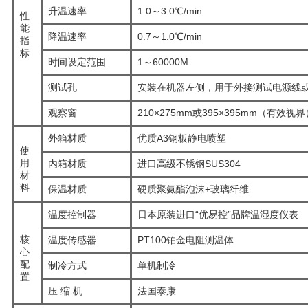
升温速率
1.0～3.0℃/min
性
能
降温速率
0.7～1.0℃/min
指
标
时间设定范围
1～60000M
测试孔
安装在机器左侧，用于外接测试电源线
观察窗
210×275mm或395×395mm（有效视界
外箱材质
优质A3钢板静电喷塑
使
用
内箱材质
进口高级不锈钢SUS304
材
料
保温材质
硬质聚氨酯泡沫+玻璃纤维
温度控制器
日本原装进口“优易控”品牌温湿度仪表
核
温度传感器
PT100铂金电阻测温体
心
配
制冷方式
单机制冷
置
压 缩 机
法国泰康