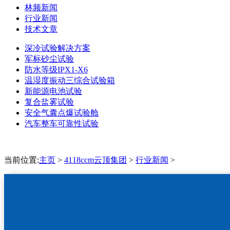
林频新闻
行业新闻
技术文章
深冷试验解决方案
军标砂尘试验
防水等级IPX1-X6
温湿度振动三综合试验箱
新能源电池试验
复合盐雾试验
安全气囊点爆试验舱
汽车整车可靠性试验
当前位置:
主页
>
4118ccm云顶集团
>
行业新闻
>