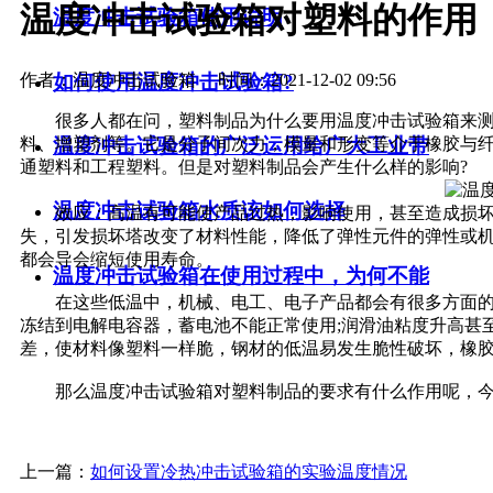
温度冲击试验箱对塑料的作用
温度冲击试验箱使用说明
如何使用温度冲击试验箱?
作者：温度冲击试验箱
时间：2021-12-02 09:56
很多人都在问，塑料制品为什么要用温度冲击试验箱来测
料、增塑剂等。它是分子间次力，模量和形变等介于橡胶与纤
温度冲击试验箱的广泛运用给广大工业带
通塑料和工程塑料。但是
对塑料制品会产生什么样的影响?
温度冲击试验箱水质该如何选择
效应：高温有可能使产品过热，影响使用，甚至造成损坏，
失，引发损坏塔改变了材料性能，降低了弹性元件的弹性或
都会导会缩短使用寿命。
温度冲击试验箱在使用过程中，为何不能
在这些低温中，机械、电工、电子产品都会有很多方面的
冻结到电解电容器，蓄电池不能正常使用;润滑油粘度升高甚
差，使材料像塑料一样脆，钢材的低温易发生脆性破坏，橡
那么温度冲击试验箱对塑料制品的要求有什么作用呢，今天
上一篇：
如何设置冷热冲击试验箱的实验温度情况